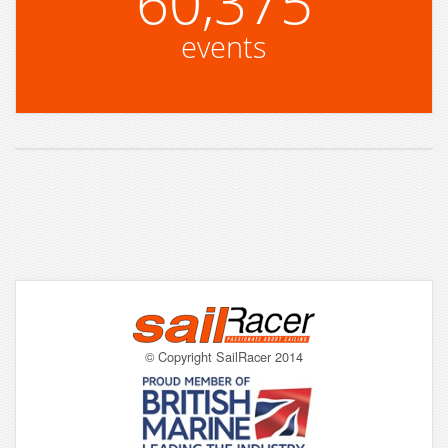
60,375
events
© Copyright SailRacer 2014