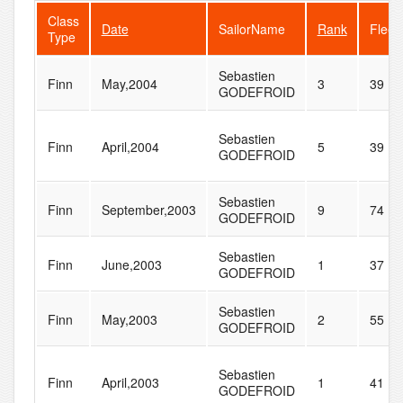
Class
Date
SailorName
Rank
Fleet
Type
Sebastien
Finn
May,2004
3
39
GODEFROID
Sebastien
Finn
April,2004
5
39
GODEFROID
Sebastien
Finn
September,2003
9
74
GODEFROID
Sebastien
Finn
June,2003
1
37
GODEFROID
Sebastien
Finn
May,2003
2
55
GODEFROID
Sebastien
Finn
April,2003
1
41
GODEFROID