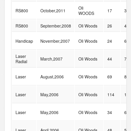
Oli
RS800
October,2011
17
31
WOODS
RS800
September,2008
Oli Woods
26
41
Handicap
November,2007
Oli Woods
24
61
Laser
March,2007
Oli Woods
44
75
Radial
Laser
August,2006
Oli Woods
69
89
Laser
May,2006
Oli Woods
114
11
Laser
May,2006
Oli Woods
34
65
Laser
April,2006
Oli Woods
48
59