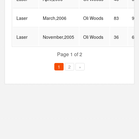
Laser
March,2006
Oli Woods
83
90
Laser
November,2005
Oli Woods
36
66
Page 1 of 2
1
2
»