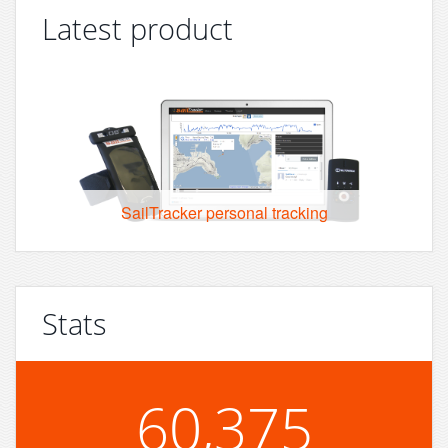
Latest product
SailTracker personal tracking
Stats
60,375