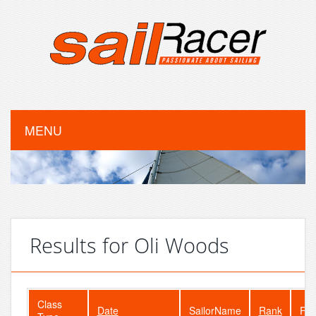
MENU
Results for Oli Woods
Class
Date
SailorName
Rank
Fle